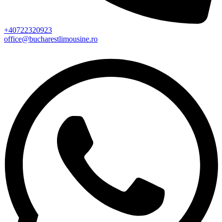
+40722320923
office@bucharestlimousine.ro