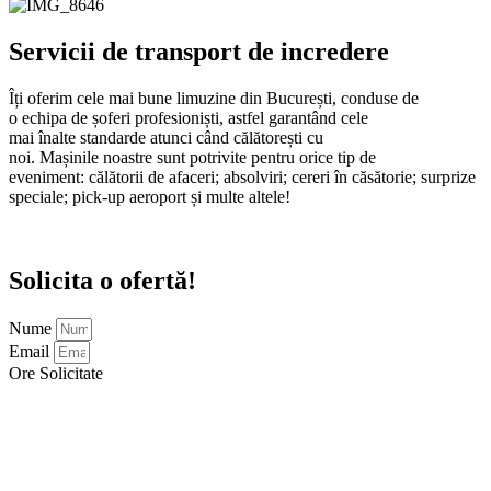
Servicii de transport de incredere
Îți
oferim cele
mai
bune limuzine
din
București
, conduse de
o
echipa
de
șoferi
profesioniști
, astfel
garantând
cele
mai
înalte
standarde atunci
când
călătorești
cu
noi.
Mașinile
noastre
sunt
potrivite pentru orice
tip
de
eveniment:
călătorii
de afaceri; absolviri; cereri
în
căsătorie
; surprize
speciale; pick-up aeroport
și
multe
altele!
Solicita o ofertă!
Nume
Email
Ore Solicitate