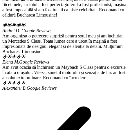
fiicei mele, iar totul a fost perfect. Șoferul a fost profesionist, mașina
a fost impecabilă și am fost tratati ca niste celebritati. Recomand cu
căldură Bucharest Limousine!
🌟🌟🌟🌟🌟
Andrei D.
Google Reviews
Am organizat o petrecere surpriză pentru soțul meu și am închiriat
un Mercedes S Class. Toata lumea care a urcat în mașină a fost
impresionata de designul elegant și de atenția la detalii. Mulțumim,
Bucharest Limousine!
🌟🌟🌟🌟🌟
Elena M.
Google Reviews
Am avut ocazia să închiriem un Maybach S Class pentru o excursie
în afara orașului. Viteza, sunetul motorului și senzația de lux au fost
absolut extraordinare. Recomand cu încredere!
🌟🌟🌟🌟🌟
Alexandru B.
Google Reviews