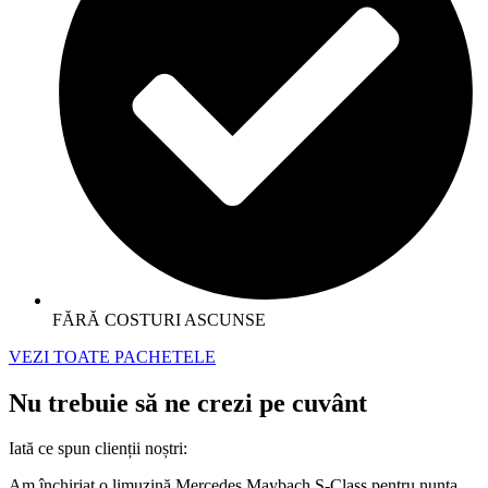
FĂRĂ COSTURI ASCUNSE
VEZI TOATE PACHETELE
Nu trebuie să ne crezi pe cuvânt
Iată
ce spun
clienții
noștri
:
Am închiriat o limuzină Mercedes Maybach S-Class pentru nunta