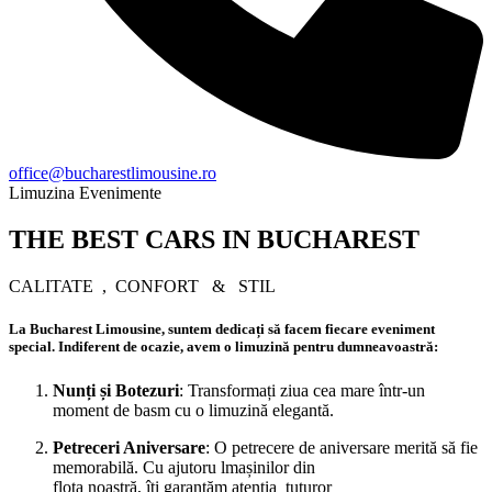
office@bucharestlimousine.ro
Limuzina Evenimente
THE BEST CARS IN BUCHAREST
CALITATE ‎ ,‎ ‎ CONFORT‎ ‎ ‎ & ‎ ‎ STIL
La
Bucharest Limousine
, suntem dedicați să
facem
fiecare eveniment
special. Indiferent de ocazie, avem o limuzină pentru dumneavoastră:
Nunți și Botezuri
: Transformați
ziua
cea
mare
într-un
moment de basm cu o limuzină elegantă.
Petreceri Aniversare
: O petrecere de aniversare merită să fie
memorabilă. Cu ajutoru l
mașinilor
din
flota
noastră
,
îți
garantăm
atenția
tuturor