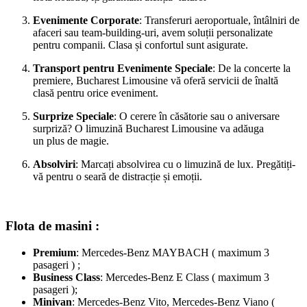
Evenimente Corporate
: Transferuri aeroportuale, întâlniri de
afaceri
sau
team-building-
uri
, avem soluții personalizate
pentru companii.
Clasa
și confortul
sunt
asigurate.
Transport pentru Evenimente Speciale
: De
la
concerte la
premiere, Bucharest Limousine vă oferă servicii de înaltă
clasă pentru orice eveniment.
Surprize Speciale
: O cerere în căsătorie
sau
o aniversare
surpriză? O limuzină Bucharest Limousine
va
adăuga
un
plus
de magie.
Absolviri
: Marcați absolvirea cu o limuzină de lux. Pregătiți-
vă pentru o seară de distracție și emoții.
Flota de masini :
Premium
: Mercedes-Benz MAYBACH ( maximum 3
pasageri ) ;
Business Class
:
Mercedes-Benz E Class ( maximum 3
pasageri );
Minivan
: Mercedes-Benz Vito, Mercedes-Benz Viano (