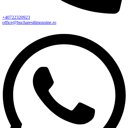
+40722320923
office@bucharestlimousine.ro