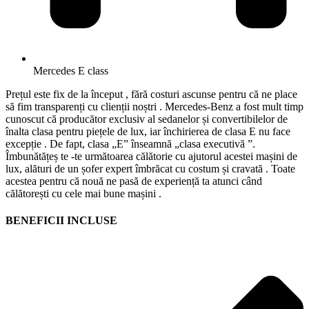
Mercedes E class
Prețul este fix de la început , fără costuri ascunse pentru că ne place
să fim transparenți cu clienții noștri . Mercedes-Benz a fost mult timp
cunoscut că producător exclusiv al sedanelor și convertibilelor de
înalta clasa pentru piețele de lux, iar închirierea de clasa E nu face
excepție . De fapt, clasa „E” înseamnă „clasa executivă ”.
Îmbunătățeș te -te următoarea călătorie cu ajutorul acestei mașini de
lux, alături de un șofer expert îmbrăcat cu costum și cravată . Toate
acestea pentru că nouă ne pasă de experiență ta atunci când
călătorești cu cele mai bune mașini .
BENEFICII INCLUSE