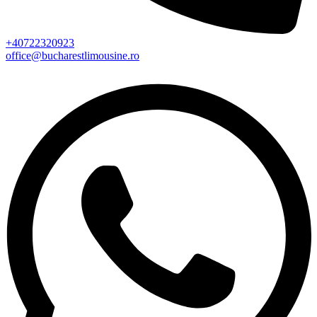
+40722320923
office@bucharestlimousine.ro